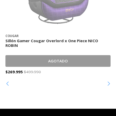
COUGAR
C
Sillón Gamer Cougar Overlord x One Piece NICO
S
ROBIN
AGOTADO
$269.995
$499.990
$