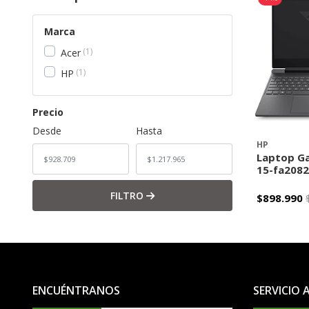
Marca
1
Acer
1
HP
Precio
Desde
Hasta
HP
Laptop Ga
15-fa208
FILTRO
$898.990
-
ENCUÉNTRANOS
SERVICIO 