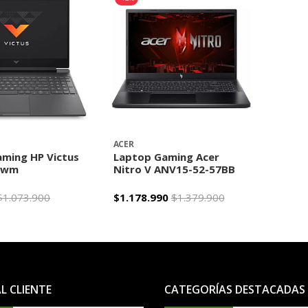
ACER
ming HP Victus
Laptop Gaming Acer
2wm
Nitro V ANV15-52-57BB
$1.073.900
$1.178.990
$1.379.900
+
-
+
AL CLIENTE
CATEGORÍAS DESTACADAS