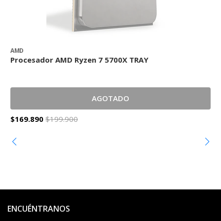
AMD
M
Procesador AMD Ryzen 7 5700X TRAY
T
2
AGOTADO
$169.890
$199.900
$
ENCUÉNTRANOS