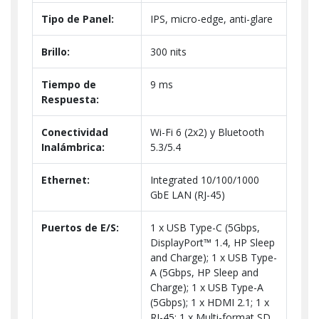
Tipo de Panel:
IPS, micro-edge, anti-glare
Brillo:
300 nits
Tiempo de
9 ms
Respuesta:
Conectividad
Wi-Fi 6 (2x2) y Bluetooth
Inalámbrica:
5.3/5.4
Ethernet:
Integrated 10/100/1000
GbE LAN (RJ-45)
Puertos de E/S:
1 x USB Type-C (5Gbps,
DisplayPort™ 1.4, HP Sleep
and Charge); 1 x USB Type-
A (5Gbps, HP Sleep and
Charge); 1 x USB Type-A
(5Gbps); 1 x HDMI 2.1; 1 x
RJ-45; 1 x Multi-format SD