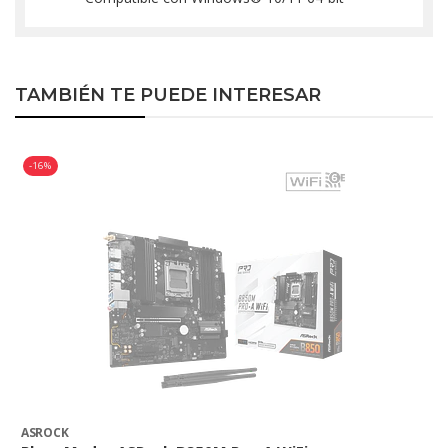
TAMBIÉN TE PUEDE INTERESAR
-16%
ASROCK
A