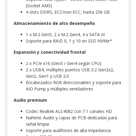
(Socket AM5)
4 slots DDR5, ECC/non-ECC, hasta 256 GB
Almacenamiento de alto desempeño
1 x M.2 Gen5, 2 x M.2 Gen4, 4 x SATA III
Soporte para RAID 0, 1 y 10 en SSD NVMe*
Expansión y conectividad frontal
2 x PCIe x16 (Gen5 / Gen4 según CPU)
2 x USB4, múltiples puertos USB 3.2 Gen2x2,
Gen2, Gen1 y USB 2.0
Encabezados RGB direccionables y soporte para
AIO Pump y múltiples ventiladores
Audio premium
Codec Realtek ALC4082 con 7.1 canales HD
Nahimic Audio y capas de PCB dedicadas para
señal limpia
Soporte para audífonos de alta impedancia