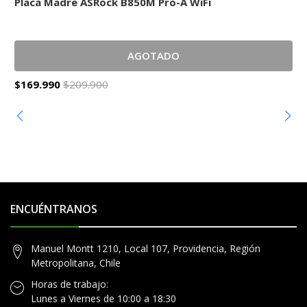
Placa Madre ASRock B850M Pro-A WiFi
P
AGOTADO
$169.990
$209.900
$
ENCUÉNTRANOS
Manuel Montt 1210, Local 107, Providencia, Región
Metropolitana, Chile
Horas de trabajo:
Lunes a Viernes de 10:00 a 18:30