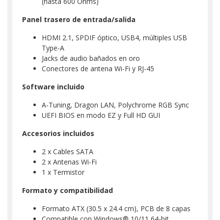
(hasta 600 Ohms)
Panel trasero de entrada/salida
HDMI 2.1, SPDIF óptico, USB4, múltiples USB
Type-A
Jacks de audio bañados en oro
Conectores de antena Wi-Fi y RJ-45
Software incluido
A-Tuning, Dragon LAN, Polychrome RGB Sync
UEFI BIOS en modo EZ y Full HD GUI
Accesorios incluidos
2 x Cables SATA
2 x Antenas Wi-Fi
1 x Termistor
Formato y compatibilidad
Formato ATX (30.5 x 24.4 cm), PCB de 8 capas
Compatible con Windows® 10/11 64-bit