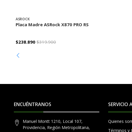
ASROCK
Placa Madre ASRock X870 PRO RS
$238.890
$319.900
ENCUÉNTRANOS
SERVICIO 
Manuel Montt 1210, Local 107,
Quienes so
Providencia, Región Metropolitana,
Términos y 