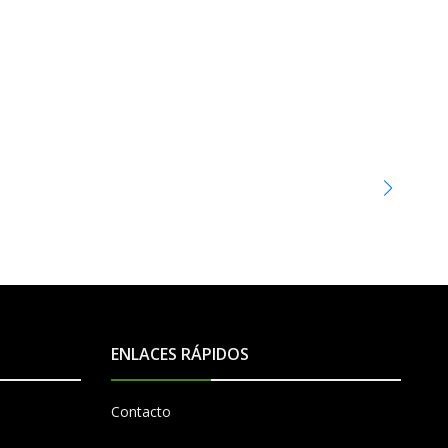
MSI
Plac
$279
ENLACES RÁPIDOS
Contacto