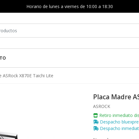
Horario de lunes a viernes de 10:00 a 18:30
TO
 ASRock X870E Taichi Lite
Placa Madre AS
ASROCK
Retiro inmediato dis
Despacho bluexpress
Despacho inmediato