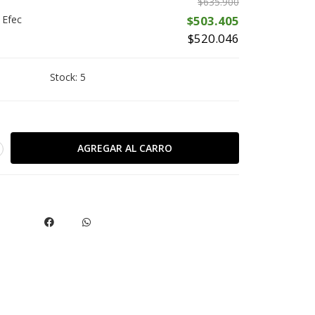
$635.900
 Efec
$503.405
$520.046
Stock:
5