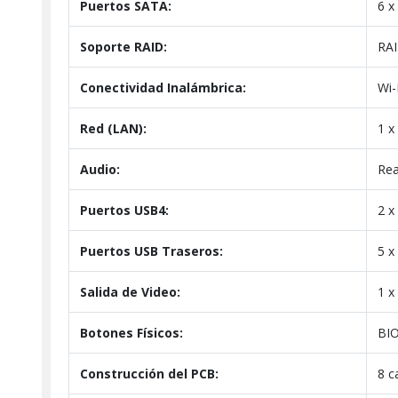
Puertos SATA:
6 x
Soporte RAID:
RAI
Conectividad Inalámbrica:
Wi-
Red (LAN):
1 x
Audio:
Rea
Puertos USB4:
2 x
Puertos USB Traseros:
5 x
Salida de Video:
1 x
Botones Físicos:
BIO
Construcción del PCB:
8 c