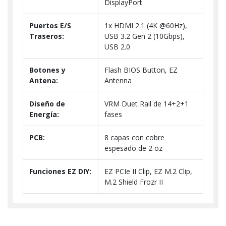
DisplayPort
Puertos E/S
1x HDMI 2.1 (4K @60Hz),
Traseros:
USB 3.2 Gen 2 (10Gbps),
USB 2.0
Botones y
Flash BIOS Button, EZ
Antena:
Antenna
Diseño de
VRM Duet Rail de 14+2+1
Energía:
fases
PCB:
8 capas con cobre
espesado de 2 oz
Funciones EZ DIY:
EZ PCIe II Clip, EZ M.2 Clip,
M.2 Shield Frozr II