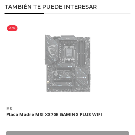
TAMBIÉN TE PUEDE INTERESAR
-14%
MSI
M
Placa Madre MSI X870E GAMING PLUS WIFI
P