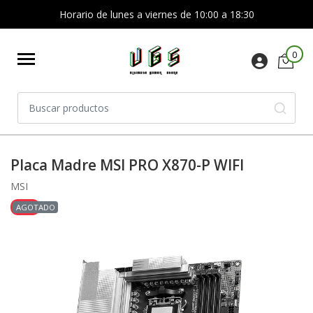
Horario de lunes a viernes de 10:00 a 18:30
0
Placa Madre MSI PRO X870-P WIFI
MSI
-14%
AGOTADO