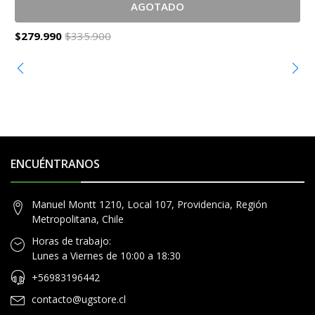
AGOTADO
$279.990
$335.900
$
ENCUÉNTRANOS
Manuel Montt 1210, Local 107, Providencia, Región
Metropolitana, Chile
Horas de trabajo:
Lunes a Viernes de 10:00 a 18:30
+56983196442
contacto@ugstore.cl