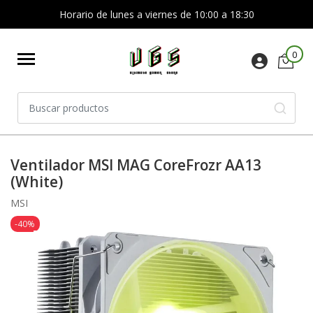
Horario de lunes a viernes de 10:00 a 18:30
0
Ventilador MSI MAG CoreFrozr AA13
(White)
MSI
-40%