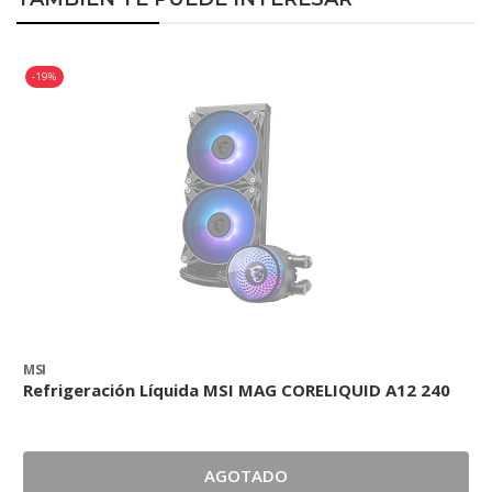
-19%
MSI
G
Refrigeración Líquida MSI MAG CORELIQUID A12 240
R
I
AGOTADO