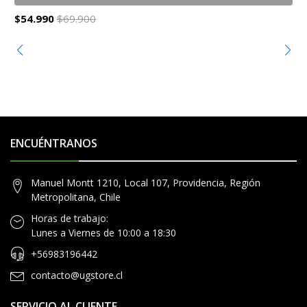
$54.990
$69.900
$
ENCUÉNTRANOS
Manuel Montt 1210, Local 107, Providencia, Región
Metropolitana, Chile
Horas de trabajo:
Lunes a Viernes de 10:00 a 18:30
+56983196442
contacto@ugstore.cl
SERVICIO AL CLIENTE