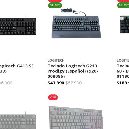
NUEVO
NUEV
LOGITECH
LOGIT
ogitech G413 SE
Teclado Logitech G213
Tecla
33)
Prodigy (Español) (920-
60 - B
008086)
01190
86.900
$43.990
$52.900
$189.
+
-
+
-
-35%