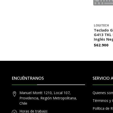
LOGITECH
Teclado G
G413 TKL 
Inglés Ne
$62.900
A
ENCUÉNTRANOS
SERVICIO 
Manuel Montt 1210, Local 107,
Quienes so
Providencia, Región Metropolitana,
Términos y 
Chile
Política de
Horas de trabajo: