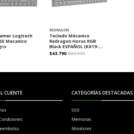
REDRAGON
amer Logitech
Teclado Mécanico
SE Mecanico
Redragon Horus RGB
gro
Black ESPAÑOL (K619-
RGB-SP-RD)
$43.790
$69.990
GOTADO
AGOTADO
AL CLIENTE
CATEGORÍAS DESTACADAS
mos
SSD
Condiciones
Memorias
 Reembolso
Monitores