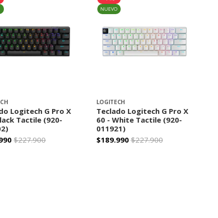
O
NUEVO
ECH
LOGITECH
do Logitech G Pro X
Teclado Logitech G Pro X
lack Tactile (920-
60 - White Tactile (920-
2)
011921)
990
$227.900
$189.990
$227.900
+
-
+