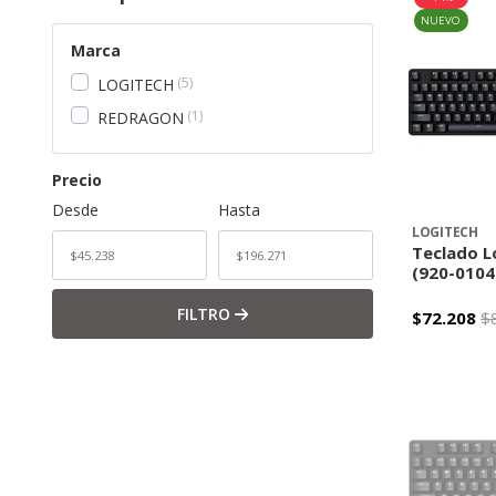
NUEVO
Marca
5
LOGITECH
1
REDRAGON
Precio
Desde
Hasta
LOGITECH
Teclado L
(920-0104
FILTRO
$72.208
$
-