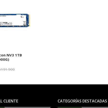
ton NV3 1TB
000G)
$191.900
+
AL CLIENTE
CATEGORÍAS DESTACADAS