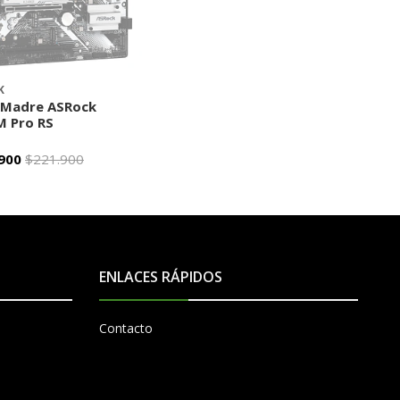
K
 Madre ASRock
 Pro RS
900
$221.900
AGOTADO
ENLACES RÁPIDOS
Contacto