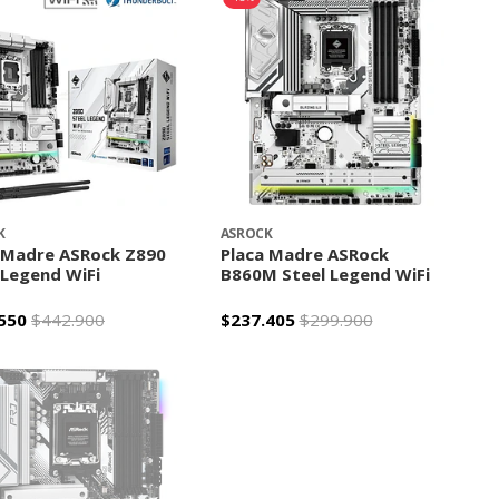
K
ASROCK
 Madre ASRock Z890
Placa Madre ASRock
 Legend WiFi
B860M Steel Legend WiFi
550
$442.900
$237.405
$299.900
+
-
+