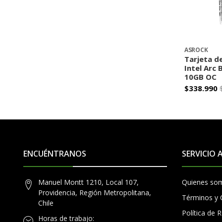
ASROCK
Tarjeta d
Intel Arc 
10GB OC
$338.990
-
ENCUÉNTRANOS
SERVICIO 
Manuel Montt 1210, Local 107,
Quienes so
Providencia, Región Metropolitana,
Términos y 
Chile
Política de
Horas de trabajo: