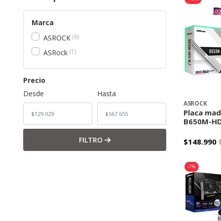
Marca
6
ASROCK
1
ASRock
Precio
Desde
Hasta
ASROCK
Placa mad
B650M-HD
FILTRO
$148.990
-
-7%