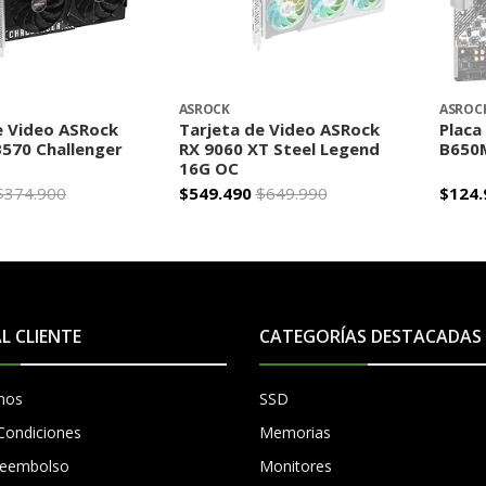
ASROCK
ASROC
e Video ASRock
Tarjeta de Video ASRock
Placa
B570 Challenger
RX 9060 XT Steel Legend
B650M
16G OC
$374.900
$549.490
$649.990
$124.
AGOTADO
+
AL CLIENTE
CATEGORÍAS DESTACADAS
mos
SSD
Condiciones
Memorias
 Reembolso
Monitores