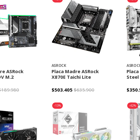
ASROCK
ASROC
re ASRock
Placa Madre ASRock
Placa
V M.2
X870E Taichi Lite
Steel
$189.980
$503.405
$635.900
$350.
+
-
+
-
-13%
-42%