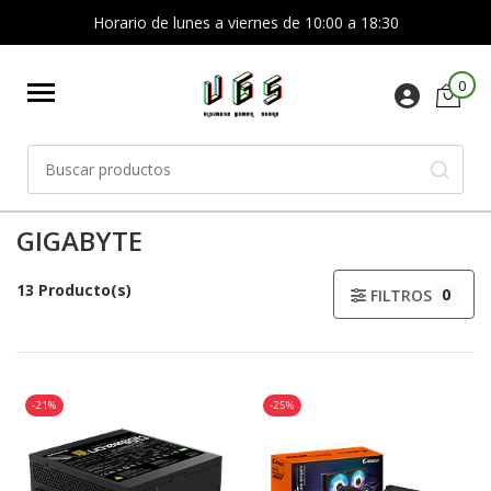
Horario de lunes a viernes de 10:00 a 18:30
0
GIGABYTE
13 Producto(s)
0
FILTROS
-21%
-25%