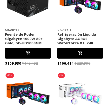
GIGABYTE
GIGABYTE
Fuente de Poder
Refrigeración Líquida
Gigabyte 1000W 80+
Gigabyte AORUS
Gold, GP-UD1000GM
Waterforce X II 240
$109.990
$143.492
$166.414
$229.990
-13%
-1%