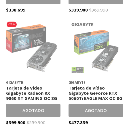
$338.699
$339.900
$369.990
-26%
GIGABYTE
GIGABYTE
Tarjeta de Video
Tarjeta de Vídeo
Gigabyte Radeon RX
Gigabyte GeForce RTX
9060 XT GAMING OC 8G
5060Ti EAGLE MAX OC 8G
AGOTADO
AGOTADO
$399.900
$559.900
$477.839