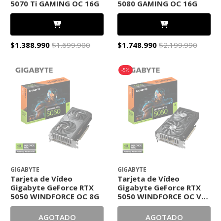
5070 Ti GAMING OC 16G
5080 GAMING OC 16G
$1.388.990
$1.699.900
$1.748.990
$2.199.990
-5%
GIGABYTE
GIGABYTE
Tarjeta de Vídeo
Tarjeta de Vídeo
Gigabyte GeForce RTX
Gigabyte GeForce RTX
5050 WINDFORCE OC 8G
5050 WINDFORCE OC V2
8G
AGOTADO
AGOTADO