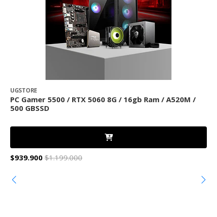
UGSTORE
U
PC Gamer 5500 / RTX 5060 8G / 16gb Ram / A520M /
P
500 GBSSD
$939.900
$1.199.000
$