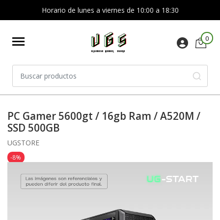
Horario de lunes a viernes de 10:00 a 18:30
0
PC Gamer 5600gt / 16gb Ram / A520M /
SSD 500GB
UGSTORE
-8%