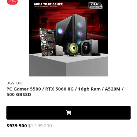
-19%
UGSTORE
U
PC Gamer 5500 / RTX 5060 8G / 16gb Ram / A520M /
P
500 GBSSD
/
$939.900
$1.199.000
$