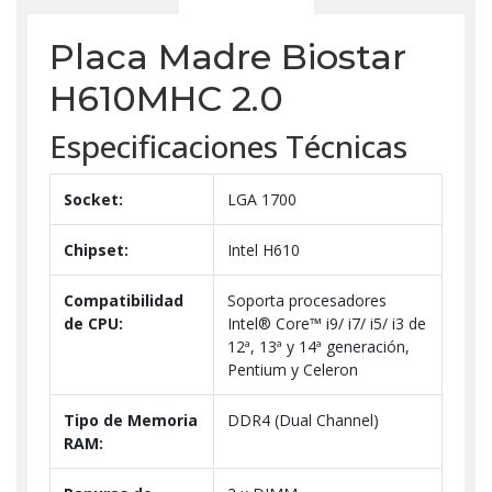
Placa Madre Biostar
H610MHC 2.0
Especificaciones Técnicas
Socket:
LGA 1700
Chipset:
Intel H610
Compatibilidad
Soporta procesadores
de CPU:
Intel® Core™ i9/ i7/ i5/ i3 de
12ª, 13ª y 14ª generación,
Pentium y Celeron
Tipo de Memoria
DDR4 (Dual Channel)
RAM: