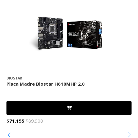
BIOSTAR
B
Placa Madre Biostar H610MHP 2.0
P
$71.155
$89.900
$