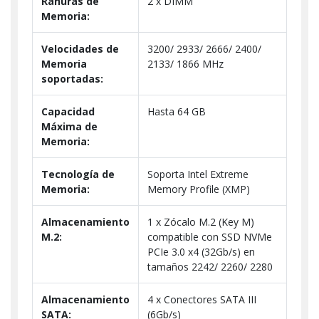
Ranuras de
2 x DIMM
Memoria:
Velocidades de
3200/ 2933/ 2666/ 2400/
Memoria
2133/ 1866 MHz
soportadas:
Capacidad
Hasta 64 GB
Máxima de
Memoria:
Tecnología de
Soporta Intel Extreme
Memoria:
Memory Profile (XMP)
Almacenamiento
1 x Zócalo M.2 (Key M)
M.2:
compatible con SSD NVMe
PCIe 3.0 x4 (32Gb/s) en
tamaños 2242/ 2260/ 2280
Almacenamiento
4 x Conectores SATA III
SATA:
(6Gb/s)