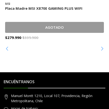
MSI
M
Placa Madre MSI X870E GAMING PLUS WIFI
P
AGOTADO
$279.990
$335.900
$
ENCUÉNTRANOS
Manuel Montt 1210, Local 107, Providencia, Región
Metropolitana, Chile
Horas de trabajo: