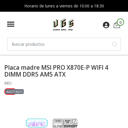
Horario de lunes a viernes de 10:00 a 18:30
0
Placa madre MSI PRO X870E-P WIFI 4
DIMM DDR5 AM5 ATX
MSI
-13%
AGOTADO