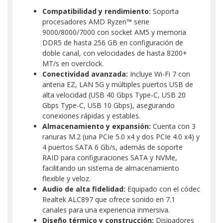
Compatibilidad y rendimiento:
Soporta
procesadores AMD Ryzen™ serie
9000/8000/7000 con socket AM5 y memoria
DDR5 de hasta 256 GB en configuración de
doble canal, con velocidades de hasta 8200+
MT/s en overclock.
Conectividad avanzada:
Incluye Wi-Fi 7 con
antena EZ, LAN 5G y múltiples puertos USB de
alta velocidad (USB 40 Gbps Type-C, USB 20
Gbps Type-C, USB 10 Gbps), asegurando
conexiones rápidas y estables.
Almacenamiento y expansión:
Cuenta con 3
ranuras M.2 (una PCIe 5.0 x4 y dos PCIe 4.0 x4) y
4 puertos SATA 6 Gb/s, además de soporte
RAID para configuraciones SATA y NVMe,
facilitando un sistema de almacenamiento
flexible y veloz.
Audio de alta fidelidad:
Equipado con el códec
Realtek ALC897 que ofrece sonido en 7.1
canales para una experiencia inmersiva.
Diseño térmico y construcción:
Disipadores