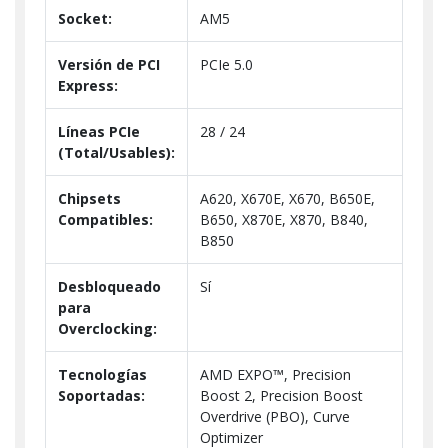
Socket:
AM5
Versión de PCI
PCIe 5.0
Express:
Líneas PCIe
28 / 24
(Total/Usables):
Chipsets
A620, X670E, X670, B650E,
Compatibles:
B650, X870E, X870, B840,
B850
Desbloqueado
Sí
para
Overclocking:
Tecnologías
AMD EXPO™, Precision
Soportadas:
Boost 2, Precision Boost
Overdrive (PBO), Curve
Optimizer