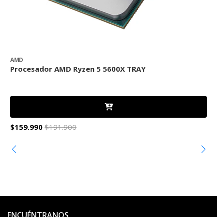
AMD
Procesador AMD Ryzen 5 5600X TRAY
P
$159.990
$191.900
$
ENCUÉNTRANOS