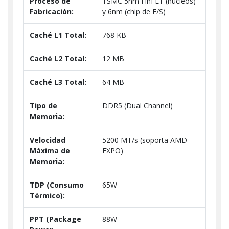
Proceso de
TSMC 5nm FinFET (núcleos)
Fabricación:
y 6nm (chip de E/S)
Caché L1 Total:
768 KB
Caché L2 Total:
12 MB
Caché L3 Total:
64 MB
Tipo de
DDR5 (Dual Channel)
Memoria:
Velocidad
5200 MT/s (soporta AMD
Máxima de
EXPO)
Memoria:
TDP (Consumo
65W
Térmico):
PPT (Package
88W