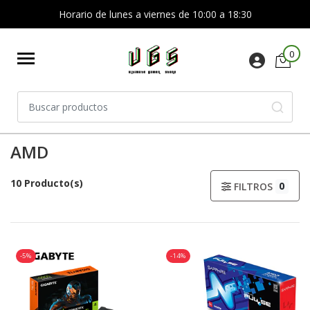
Horario de lunes a viernes de 10:00 a 18:30
0
AMD
10 Producto(s)
0
FILTROS
-5%
-14%