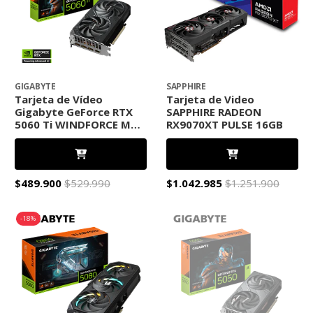
GIGABYTE
SAPPHIRE
Tarjeta de Vídeo
Tarjeta de Video
Gigabyte GeForce RTX
SAPPHIRE RADEON
5060 Ti WINDFORCE MAX
RX9070XT PULSE 16GB
OC 8G
$489.900
$529.990
$1.042.985
$1.251.900
-18%