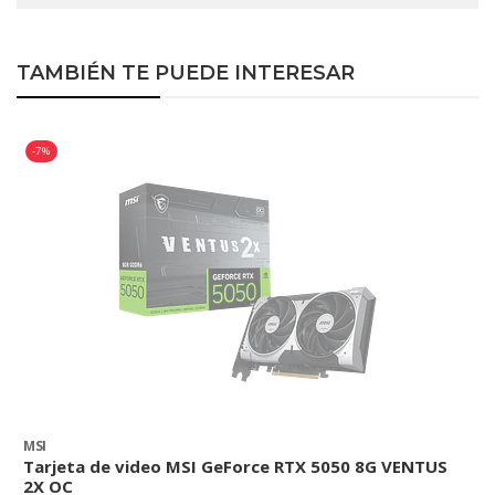
TAMBIÉN TE PUEDE INTERESAR
-7%
MSI
M
Tarjeta de video MSI GeForce RTX 5050 8G VENTUS
T
2X OC