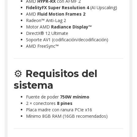
AMD
HYPR-RX
con AFMF 2
FidelityFX Super Resolution 4
(AI Upscaling)
AMD
Fluid Motion Frames 2
Radeon™ Anti-Lag 2
Motor AMD
Radiance Display™
DirectX® 12 Ultimate
Soporte AV1 (codificación/decodificación)
AMD FreeSync™
⚙️
Requisitos del
sistema
Fuente de poder
750W mínimo
2 × conectores
8 pines
Placa madre con ranura PCIe x16
Mínimo 8GB RAM (16GB recomendados)