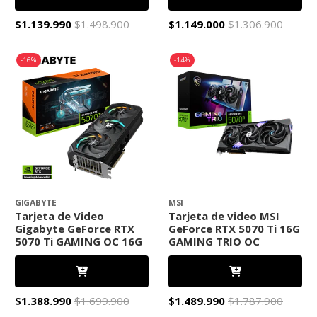
$1.139.990
$1.498.900
$1.149.000
$1.306.900
-16%
-14%
GIGABYTE
MSI
Tarjeta de Video
Tarjeta de video MSI
Gigabyte GeForce RTX
GeForce RTX 5070 Ti 16G
5070 Ti GAMING OC 16G
GAMING TRIO OC
$1.388.990
$1.699.900
$1.489.990
$1.787.900