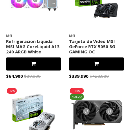
MSI
MSI
Refrigeracion Liquida
Tarjeta de Video MSI
MSI MAG CoreLiquid A13
GeForce RTX 5050 8G
240 ARGB White
GAMING OC
$64.900
$89.900
$339.990
$420.900
-19%
-14%
NUEVO