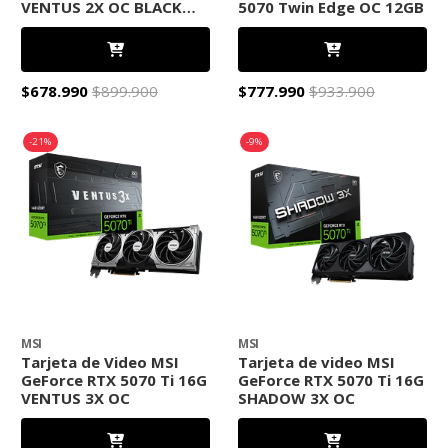
VENTUS 2X OC BLACK
5070 Twin Edge OC 12GB
PLUS
$678.990
$899.900
$777.990
$933.900
-21%
-9%
MSI
MSI
Tarjeta de Video MSI
Tarjeta de video MSI
GeForce RTX 5070 Ti 16G
GeForce RTX 5070 Ti 16G
VENTUS 3X OC
SHADOW 3X OC