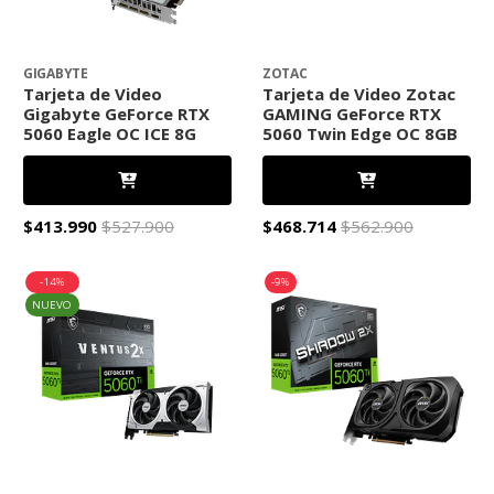
GIGABYTE
ZOTAC
Tarjeta de Video
Tarjeta de Video Zotac
Gigabyte GeForce RTX
GAMING GeForce RTX
5060 Eagle OC ICE 8G
5060 Twin Edge OC 8GB
$413.990
$527.900
$468.714
$562.900
-14%
-9%
NUEVO