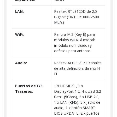
LAN:
Realtek RTL8125D de 2.5
Gigabit (10/100/1000/2500
Mb/s)
WiFi:
Ranura M.2 (Key E) para
módulos WiFi/Bluetooth
(módulo no incluido) y
orificios para antenas
Audio:
Realtek ALC897, 7.1 canales
de alta definición, diseño Hi-
Fi
Puertos de E/S
1 x HDMI 2.1, 1 x
Traseros:
DisplayPort 1.2, 4 x USB 3.2
Gen1 (5Gbps), 2 x USB 2.0,
1 x LAN (RJ45), 3 x jacks de
audio, 1 x botón SMART
BIOS UPDATE, 2 x puertos