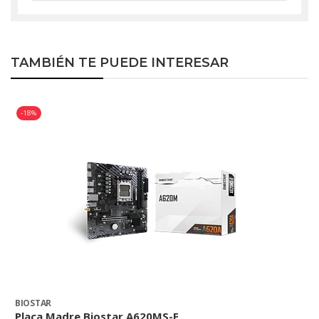
TAMBIÉN TE PUEDE INTERESAR
-18%
BIOSTAR
A
Placa Madre Biostar A620MS-E
P