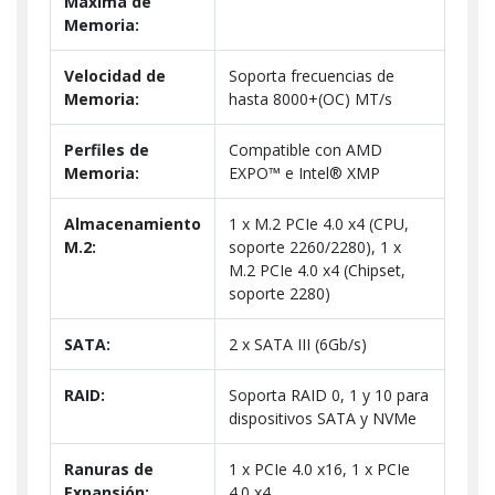
Máxima de
Memoria:
Velocidad de
Soporta frecuencias de
Memoria:
hasta 8000+(OC) MT/s
Perfiles de
Compatible con AMD
Memoria:
EXPO™ e Intel® XMP
Almacenamiento
1 x M.2 PCIe 4.0 x4 (CPU,
M.2:
soporte 2260/2280), 1 x
M.2 PCIe 4.0 x4 (Chipset,
soporte 2280)
SATA:
2 x SATA III (6Gb/s)
RAID:
Soporta RAID 0, 1 y 10 para
dispositivos SATA y NVMe
Ranuras de
1 x PCIe 4.0 x16, 1 x PCIe
Expansión:
4.0 x4