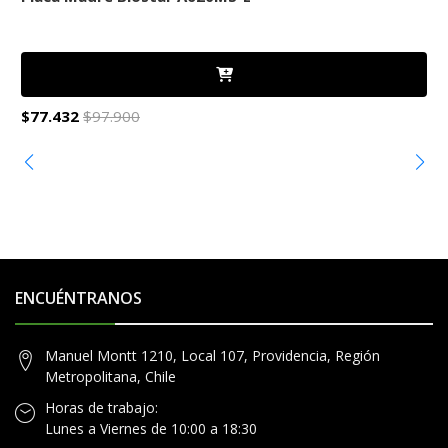
$77.432
$97.900
$
ENCUÉNTRANOS
Manuel Montt 1210, Local 107, Providencia, Región
Metropolitana, Chile
Horas de trabajo:
Lunes a Viernes de 10:00 a 18:30