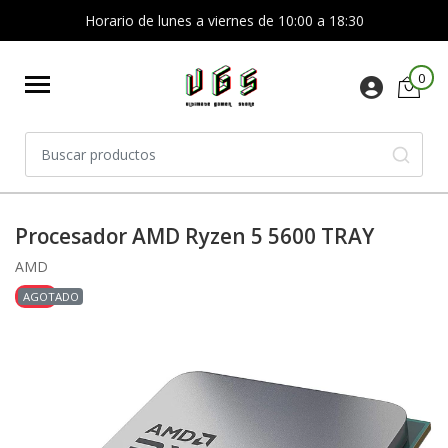
Horario de lunes a viernes de 10:00 a 18:30
0
Procesador AMD Ryzen 5 5600 TRAY
AMD
-20%
AGOTADO