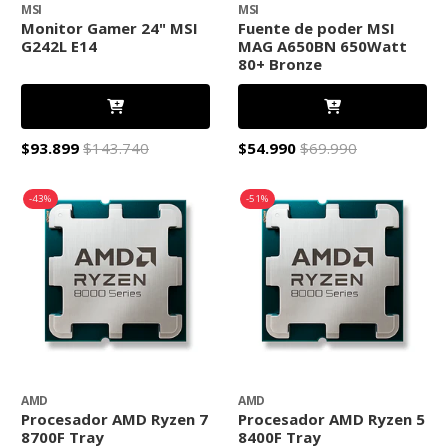
MSI
MSI
Monitor Gamer 24" MSI
Fuente de poder MSI
G242L E14
MAG A650BN 650Watt
80+ Bronze
$93.899
$143.740
$54.990
$69.990
-43%
-51%
AMD
AMD
Procesador AMD Ryzen 7
Procesador AMD Ryzen 5
8700F Tray
8400F Tray