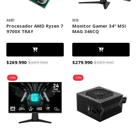
AMD
MSI
Procesador AMD Ryzen 7
Monitor Gamer 34" MSI
9700X TRAY
MAG 346CQ
$269.990
$369.900
$279.990
$389.900
-33%
-19%