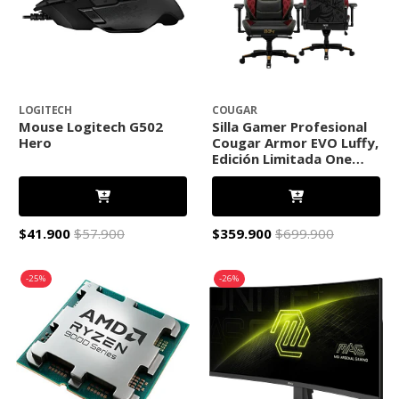
LOGITECH
COUGAR
Mouse Logitech G502
Silla Gamer Profesional
Hero
Cougar Armor EVO Luffy,
Edición Limitada One
Piece, Soporte Lumbar 4
Vías
$41.900
$57.900
$359.900
$699.900
-25%
-26%