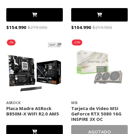
$154.990
$279.900
$104.990
$219.900
-3%
-23%
ASROCK
MSI
Placa Madre ASRock
Tarjeta de Video MSI
B850M-X WIFI R2.0 AM5
GeForce RTX 5080 16G
INSPIRE 3X OC
AGOTADO