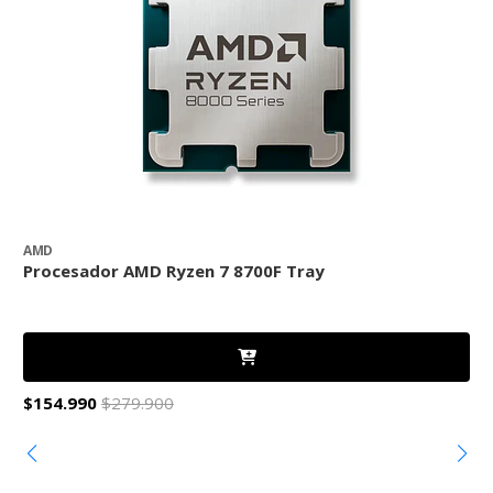
AMD
Procesador AMD Ryzen 7 8700F Tray
P
$154.990
$279.900
$