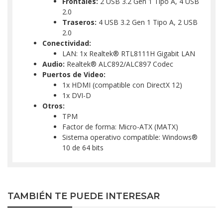
Frontales:
2 USB 3.2 Gen 1 Tipo A, 4 USB
2.0
Traseros:
4 USB 3.2 Gen 1 Tipo A, 2 USB
2.0
Conectividad:
LAN: 1x Realtek® RTL8111H Gigabit LAN
Audio:
Realtek® ALC892/ALC897 Codec
Puertos de Video:
1x HDMI (compatible con DirectX 12)
1x DVI-D
Otros:
TPM
Factor de forma: Micro-ATX (MATX)
Sistema operativo compatible: Windows®
10 de 64 bits
TAMBIÉN TE PUEDE INTERESAR